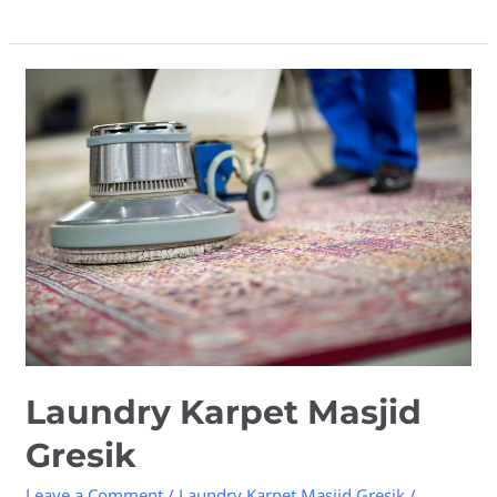
Laundry
Karpet
Masjid
Gresik
Laundry Karpet Masjid
Gresik
Leave a Comment
/
Laundry Karpet Masjid Gresik
/