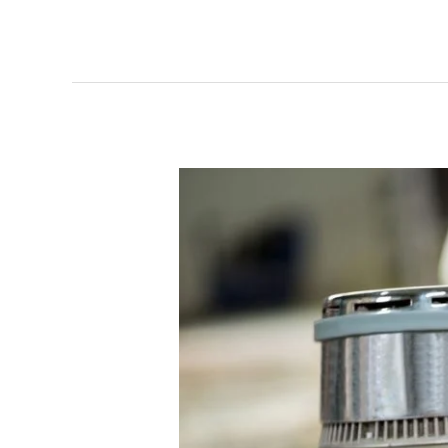
Tips
Memilih
Laundry
Karpet
Masjid
Gresik