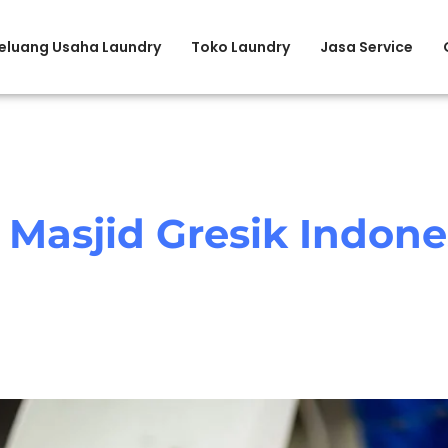
eluang Usaha Laundry
Toko Laundry
Jasa Service
Masjid Gresik Indone