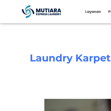
Skip
to
Layanan
P
content
Laundry Karpet 
Laundry
Karpet