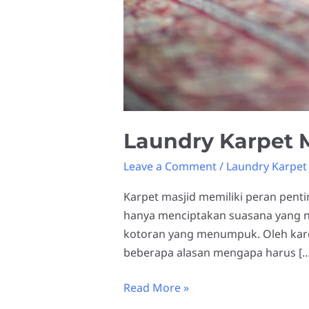
Laundry Karpet M
Leave a Comment
/
Laundry Karpet 
Karpet masjid memiliki peran pent
hanya menciptakan suasana yang n
kotoran yang menumpuk. Oleh karena
beberapa alasan mengapa harus […
Read More »