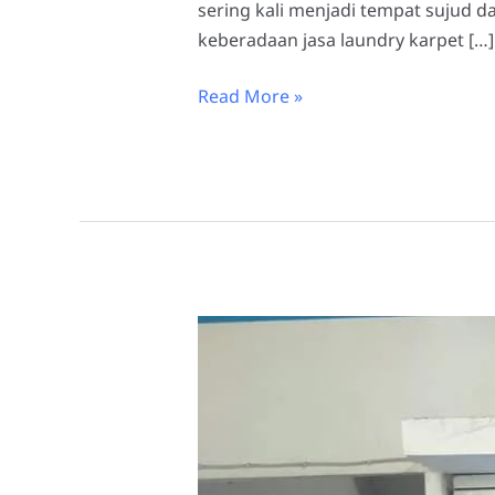
sering kali menjadi tempat sujud d
keberadaan jasa laundry karpet […]
Read More »
Pentingnya
Jasa
Laundry
Karpet
Masjid
Lamongan