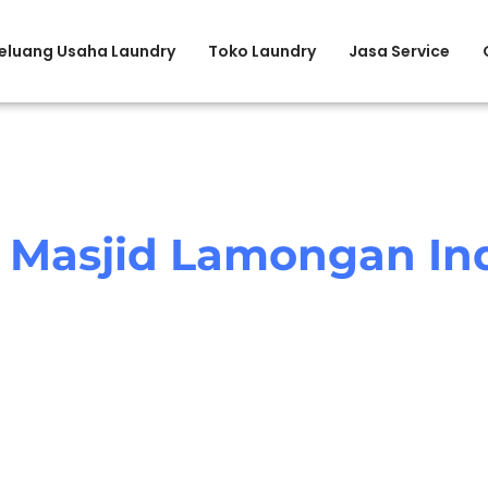
eluang Usaha Laundry
Toko Laundry
Jasa Service
 Masjid Lamongan In