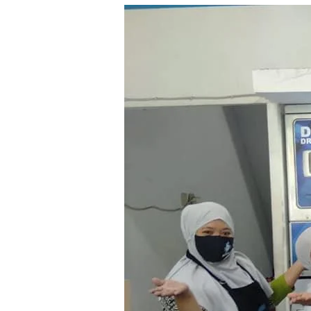
Manfaat
Adanya
Laundry
Karpet
Masjid
Lamongan