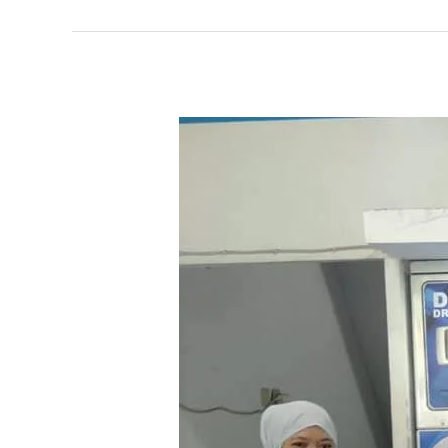
Laundry
Karpet
Masjid
Lamongan