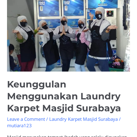
Karpet
Masjid
Surabaya
Keunggulan
Menggunakan Laundry
Karpet Masjid Surabaya
Leave a Comment
/
Laundry Karpet Masjid Surabaya
/
mutiara123