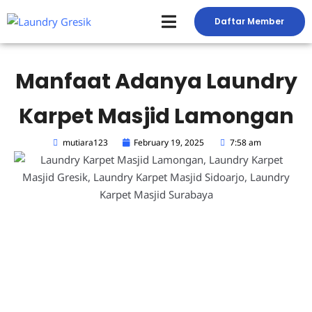
Skip
Daftar Member
to
Peluang Usaha Laundry
Toko Laundry
Jasa Service
content
Manfaat Adanya Laundry
Karpet Masjid Lamongan
mutiara123
February 19, 2025
7:58 am