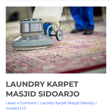
Laundry
Karpet
Masjid
Sidoarjo
LAUNDRY KARPET
MASJID SIDOARJO
Leave a Comment
/
Laundry Karpet Masjid Sidoarjo
/
mutiara123