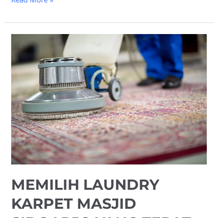
Memilih
Laundry
Karpet
Masjid
Sidoarjo
Yang
Tepat
MEMILIH LAUNDRY
KARPET MASJID