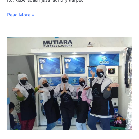
Read More »
Keunggulan
Menggunakan
Laundry
Karpet
Masjid
Surabaya