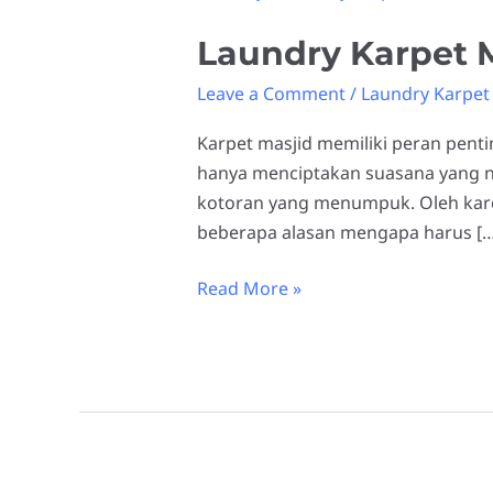
Masjid
Laundry Karpet M
Gresik
Profesional
Leave a Comment
/
Laundry Karpet 
Karpet masjid memiliki peran pent
hanya menciptakan suasana yang n
kotoran yang menumpuk. Oleh karena
beberapa alasan mengapa harus […
Read More »