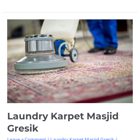
Laundry
Karpet
Masjid
Gresik
Laundry Karpet Masjid
Gresik
Leave a Comment
/
Laundry Karpet Masjid Gresik
/