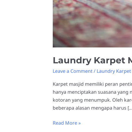
Laundry Karpet M
Leave a Comment
/
Laundry Karpet 
Karpet masjid memiliki peran pent
hanya menciptakan suasana yang n
kotoran yang menumpuk. Oleh karena
beberapa alasan mengapa harus […
Read More »