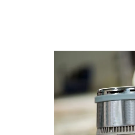
Tips
Memilih
Laundry
Karpet
Masjid
Gresik