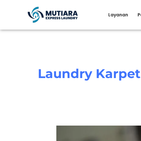
Skip
to
Layanan
P
content
Laundry Karpet
Laundry
Karpet