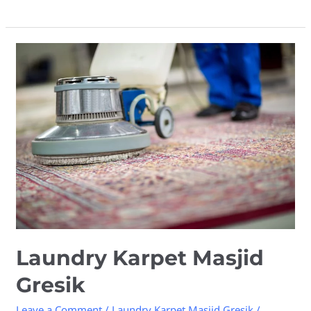
Laundry
Karpet
Masjid
Gresik
Laundry Karpet Masjid
Gresik
Leave a Comment
/
Laundry Karpet Masjid Gresik
/