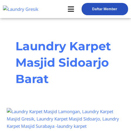
Skip
Daftar Member
to
Peluang Usaha Laundry
Toko Laundry
Jasa Service
content
Laundry Karpet
Masjid Sidoarjo
Barat
Memilih
Laundry
Karpet