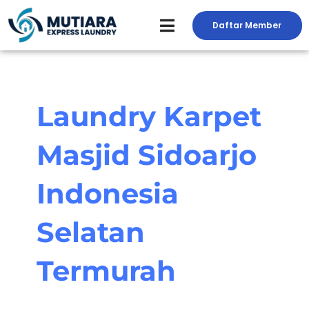
Skip
to
Daftar Member
Peluang Usaha Laundry
Toko Laundry
Jasa Service
content
Laundry Karpet
Masjid Sidoarjo
Indonesia
Selatan
Termurah