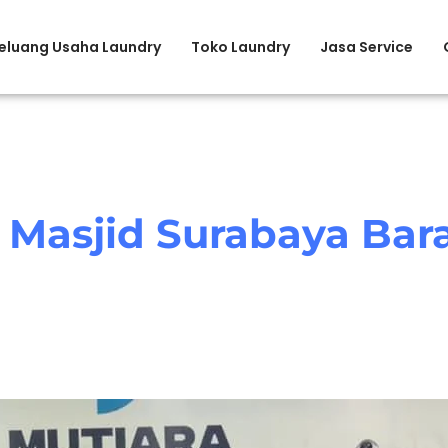
eluang Usaha Laundry
Toko Laundry
Jasa Service
 Masjid Surabaya Bar