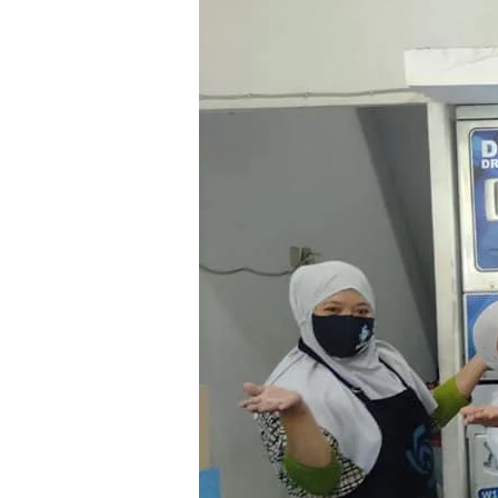
Laundry
Karpet
Masjid
Surabaya