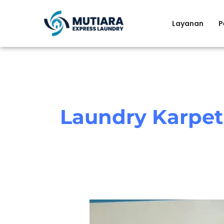
Skip
to
Layanan
P
content
Laundry Karpet
Keunggulan
Menggunakan