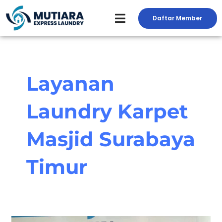
Skip
to
Daftar Member
Peluang Usaha Laundry
Toko Laundry
Jasa Service
content
Layanan
Laundry Karpet
Masjid Surabaya
Timur
Keunggulan