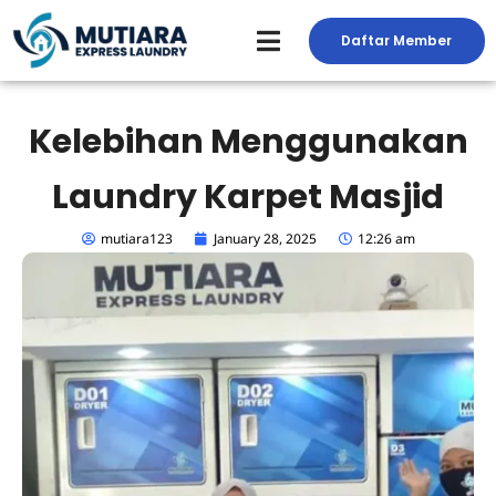
Skip
to
Daftar Member
Peluang Usaha Laundry
Toko Laundry
Jasa Service
content
Kelebihan Menggunakan
Laundry Karpet Masjid
mutiara123
January 28, 2025
12:26 am