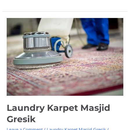
Laundry
Karpet
Masjid
Gresik
Laundry Karpet Masjid
Gresik
Leave a Comment
/
Laundry Karpet Masjid Gresik
/