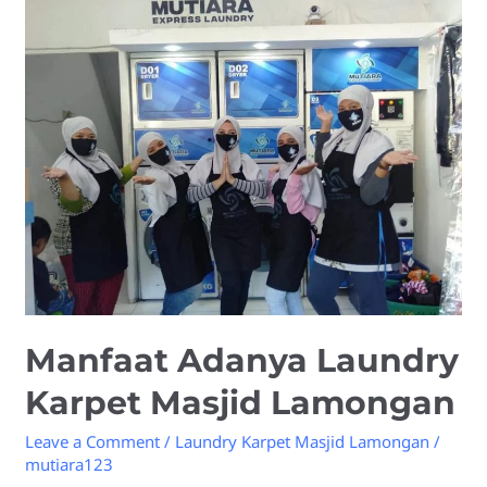
Adanya
Laundry
Karpet
Masjid
Lamongan
Manfaat Adanya Laundry
Karpet Masjid Lamongan
Leave a Comment
/
Laundry Karpet Masjid Lamongan
/
mutiara123