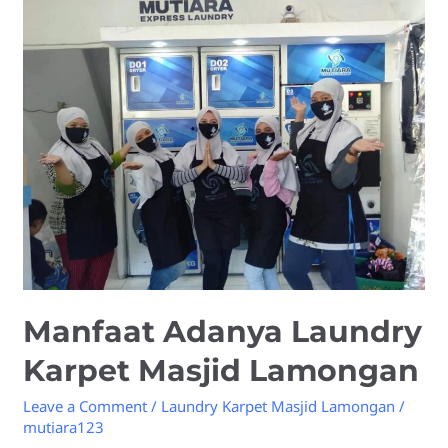
Adanya
Laundry
Karpet
Masjid
Lamongan
Manfaat Adanya Laundry
Karpet Masjid Lamongan
Leave a Comment
/
Laundry Karpet Masjid Lamongan
/
mutiara123