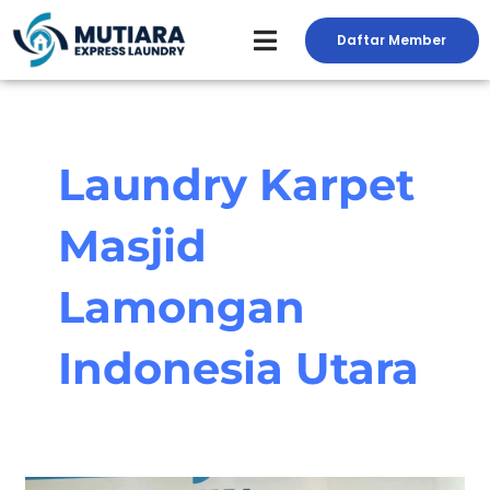
Skip
to
Daftar Member
Peluang Usaha Laundry
Toko Laundry
Jasa Service
content
Laundry Karpet
Masjid
Lamongan
Indonesia Utara
Manfaat