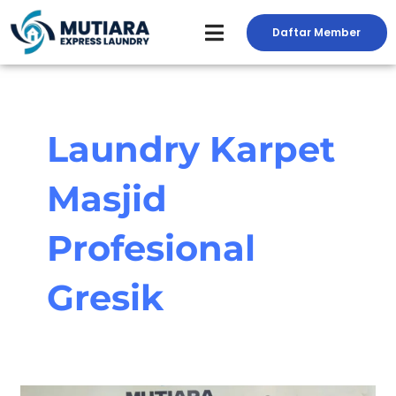
Skip
to
Daftar Member
Peluang Usaha Laundry
Toko Laundry
Jasa Service
content
Laundry Karpet
Masjid
Profesional
Gresik
Cara