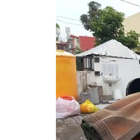
Laundry
Karpet
Masjid