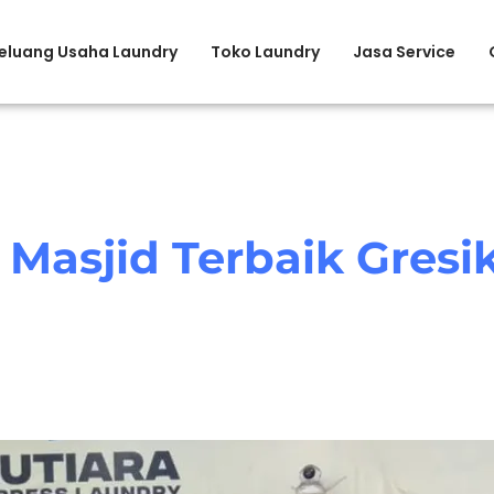
eluang Usaha Laundry
Toko Laundry
Jasa Service
Masjid Terbaik Gresi