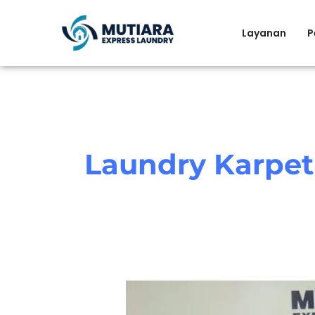
Skip
to
Layanan
P
content
Laundry Karpet 
Cara
Merawat