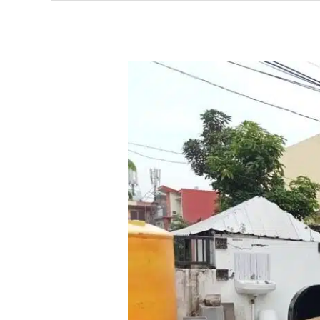
Mengapa
Karpet
Masjid
Harus
di
Laundry